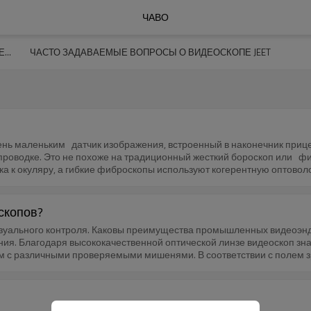
ЧАВО
ЧАСТО ЗАДАВАЕМЫЕ ВОПРОСЫ О ПРОМЫШЛЕННОМ ВИДЕОСКОПЕ
ЧАСТО ЗАДАВАЕМЫЕ ВОПРОСЫ О ВИДЕОСКОПЕ JEET
нь маленьким датчик изображения, встроенный в наконечник прице
проводке. Это не похоже на традиционный жесткий бороскоп или ф
а к окуляру, а гибкие фиброскопы используют когерентную оптовол
качество изображения фиброскопа и может быть сравнимо с качеств
нирный датчик с разным диаметром направления обзора, который мо
скопов?
ального контроля. Каковы преимущества промышленных видеоэндос
ия. Благодаря высококачественной оптической линзе видеоскоп зн
о обзора, дальним фокусом или ближним расстоянием просмотра, к
тся джойстиком. Пользователи могут легко