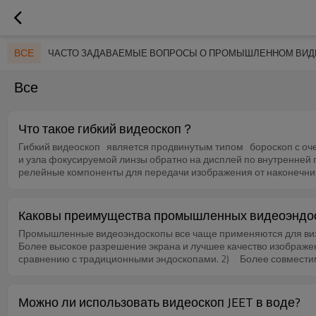
ВСЕ
Все
Что такое гибкий видеоскоп？
Гибкий видеоскоп является продвинутым типом бороскоп с оче
и узла фокусируемой линзы обратно на дисплей по внутренней 
релейные компоненты для передачи изображения от наконечник
через окуляр. Качество изображения видеоскопа превосходит 
JEET использует гибкую трубку из вольфрамового сплава и шар
различных областях применения.
Каковы преимущества промышленных видеоэндо
Промышленные видеоэндоскопы все чаще применяются для визу
Более высокое разрешение экрана и лучшее качество изображен
сравнению с традиционными эндоскопами. 2) Более совместим с различными проверяемыми мишенями. В соответствии с полем зрения, направлением просмотра и расстоянием, видеоскоп
может быть настроен с боковым обзором, объективом переднег
проверки. 3) Гибкое шарнирное соединение на 360°. Видеоскопы оснащены шарнирным зондом на 360°. Угол изгиба составляет более 150° в каждом направлении. Угол изгиба видеоскопа JEET
может достигать 190°. Изогнутую часть проверяемого трубопровода легко пройти. 4) Джойстик управления артикуляцией. Артикуляция зонда управляе
Можно ли использовать видеоскоп JEET в воде?
управлять им только пальцем. 5) Прочность вставной трубки значительно повышается. Традиционная трубка из нержавеющей стали была заменена трубкой с вольфрамовой оплеткой, которая