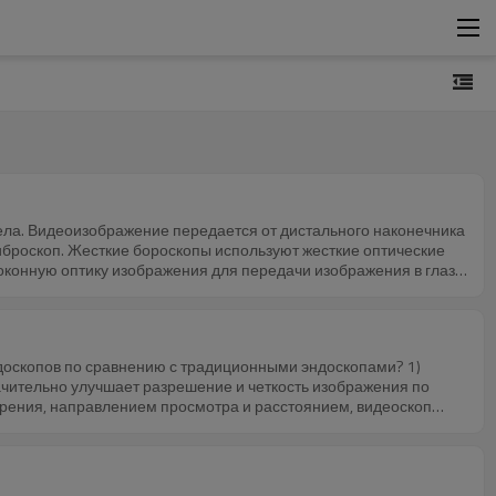
ла. Видеоизображение передается от дистального наконечника
иброскоп. Жесткие бороскопы используют жесткие оптические
оконную оптику изображения для передачи изображения в глаз
ом изображения промежуточного звена. видеокамера. Видеоскоп
жет удовлетворить большинство требований к контролю в
копов по сравнению с традиционными эндоскопами? 1)
ачительно улучшает разрешение и четкость изображения по
оторые могут быть адаптированы к различным требованиям