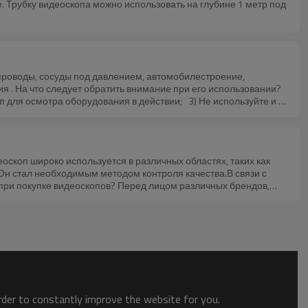
. Трубку видеоскопа можно использовать на глубине 1 метр под
проводы, сосуды под давлением, автомобилестроение,
я . На что следует обратить внимание при его использовании?
п для осмотра оборудования в действии; 3) Не используйте и не
или взрыву; 4) Не используйте его для проверки объектов с
е линзы, избегая влияния яркого света на остроту зрения; 6)
я, возгоранию или поражению электрическим током; 7) Если в
е вставную трубку вдали от любой жидкости, кроме воды,
скоп широко используется в различных областях, таких как
ть коррозию.
Он стал необходимым методом контроля качества.В связи с
ри покупке видеоскопов? Перед лицом различных брендов,
1. Позиционирование спроса: в настоящее время
н (жесткий бороскоп или USB-бороскоп) до тысяч долларов
ы выбрать подходящие продукты.2. Три основных фактора,
диаметр зонда и чем длиннее трубка, тем дороже продукт.3.
теля или артикуляция с механическим управлением. Нет
номит трудозатраты, автоматический сброс после изгиба зонда с
ороче говоря, эти два метода мало чем отличаются. Люди могут
order to constantly improve the website for you.