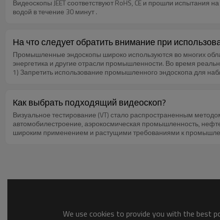
Видеоскопы JEET соответствуют RoHS, CE и прошли испытания на
может значительно повысить износостойкость трубки видеоскопа
водой в течение 30 минут .
На что следует обратить внимание при использо
Промышленные эндоскопы широко используются во многих облас
энергетика и другие отрасли промышленности. Во время реально
1) Запретить использование промышленного эндоскопа для наблю
храните видеоскоп во взрывоопасных, сильных электромагнитных 
током, чтобы избежать возникновения поражения электрическим т
Никогда не перегибайте, не растягивайте, не скручивайте и не 
Как выбрать подходящий видеоскоп?
операции регулировки угла есть отклонения, остановите текущу
Визуальное тестирование (VT) стало распространенным методом
соленой воды или масла; 9) По окончании использования своев
автомобилестроение, аэрокосмическая промышленность, нефтехи
широким применением и растущими требованиями к промышленн
различной цены на продукты на рынке, как мы должны определ
промышленные эндоскопы в основном представляют собой элект
(гибкий видеоскоп или шарнирный видеоскоп). Во время покупк
определяющих цену видеоскопа: разрешение, диаметр и длина. 
Метод управления артикуляцией: обычно существует два метода
никакой разницы в функциях, так как оба способа могут реализо
короткой задержкой. Артикуляция с механическим управлением б
выбирать в соответствии со своими предпочтениями.
We use cookies to provide you with the best pos