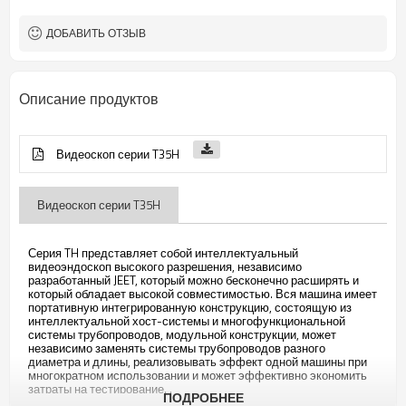
Максимум: 190° (трубка 8 м: 100°)
Угол изгиба
ДОБАВИТЬ ОТЗЫВ
Описание продуктов
Видеоскоп серии T35H
Видеоскоп серии T35H
Серия TH представляет собой интеллектуальный
видеоэндоскоп высокого разрешения, независимо
разработанный JEET, который можно бесконечно расширять и
который обладает высокой совместимостью. Вся машина имеет
портативную интегрированную конструкцию, состоящую из
интеллектуальной хост-системы и многофункциональной
системы трубопроводов, модульной конструкции, может
независимо заменять системы трубопроводов разного
диаметра и длины, реализовывать эффект одной машины при
многократном использовании и может эффективно экономить
затраты на тестирование. .
ПОДРОБНЕЕ