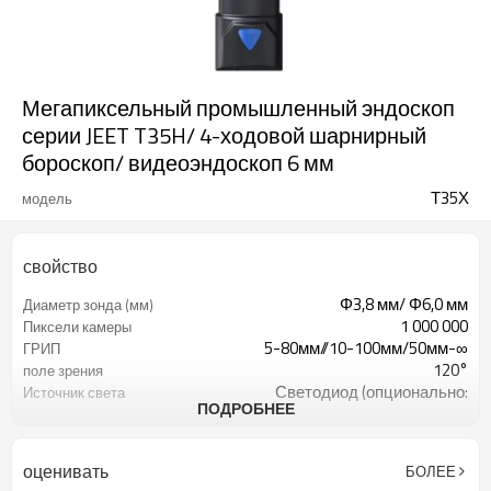
Мегапиксельный промышленный эндоскоп
серии JEET T35H/ 4-ходовой шарнирный
бороскоп/ видеоэндоскоп 6 мм
Т35Х
модель
свойство
Φ3,8 мм/ Φ6,0 мм
Диаметр зонда (мм)
1 000 000
Пиксели камеры
5-80мм//10-100мм/50мм-∞
ГРИП
120°
поле зрения
Светодиод (опционально:
Источник света
ПОДРОБНЕЕ
оптическое волокно)
Может быть до 20 000 люкс/100
освещенность
000 люкс.
оценивать
БОЛЕЕ
Джойстик управления на 360°
Артикуляция