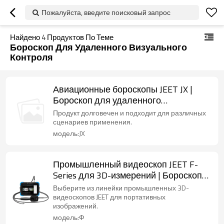
Пожалуйста, введите поисковый запрос
Найдено
4
Продуктов По Теме
Бороскоп Для Удаленного Визуального
Контроля
Авиационные бороскопы JEET JX |
Бороскоп для удаленного
визуального контроля
Продукт долговечен и подходит для различных
сценариев применения.
модель:JX
Промышленный видеоскоп JEET F-
Series для 3D-измерений | Бороскоп
для удаленного визуального
Выберите из линейки промышленных 3D-
контроля
видеоскопов JEET для портативных
изображений.
модель:Ф