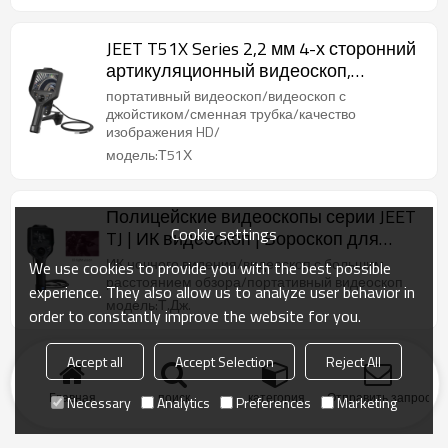
JEET T51X Series 2,2 мм 4-х сторонний
артикуляционный видеоскоп,
видеоскоп с джойстиком, камера для
портативный видеоскоп/видеоскоп с
осмотра трубопровода, бороскоп для
джойстиком/сменная трубка/качество
изображения HD/
удаленного визуального осмотра
модель:Т51Х
Полицейские видеоскопы серии JEET
Cookie settings
TJ | ИК видеоскоп | Бороскоп для
удаленного визуального контроля
ИК ночного видения/видеоскоп с большим
We use cookies to provide you with the best possible
расстоянием обзора/портативный видеоскоп
experience. They also allow us to analyze user behavior in
модель:Т.Дж.
order to constantly improve the website for you.
Accept all
Accept Selection
Reject All
Главная
поиск
категория
Отправить запрос
Necessary
Analytics
Preferences
Marketing