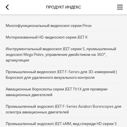
ПРОДУКТ ИНДЕКС
Многофункциональный видеоскоп серии Pmax
Моторизованный HD-видеоскоп серии JEET K
Инструментальный видеоскоп JEET серии S, промышленный
эндоскоп Mega Pixles, управление джойстиком на 360°,
артикуляция
Промышленный видеоскоп JEET F-Series для 3D-измерений |
Бороскоп для удаленного визуального контроля
Авиационные бороскопы серии JEET T51X для проверки
авиационных двигателей
Промышленный эндоскоп JEET F-Series Aviation Borescopes для
осмотра авиационных двигателей
Промышленный эндоскоп JEET 4MM, вид спереди HD серии S