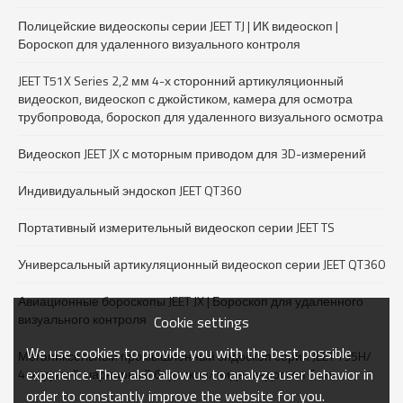
Полицейские видеоскопы серии JEET TJ | ИК видеоскоп |
Бороскоп для удаленного визуального контроля
JEET T51X Series 2,2 мм 4-х сторонний артикуляционный
видеоскоп, видеоскоп с джойстиком, камера для осмотра
трубопровода, бороскоп для удаленного визуального осмотра
Видеоскоп JEET JX с моторным приводом для 3D-измерений
Индивидуальный эндоскоп JEET QT360
Портативный измерительный видеоскоп серии JEET TS
Универсальный артикуляционный видеоскоп серии JEET QT360
Авиационные бороскопы JEET JX | Бороскоп для удаленного
визуального контроля
Cookie settings
We use cookies to provide you with the best possible
Мегапиксельный промышленный эндоскоп серии JEET T35H/
experience. They also allow us to analyze user behavior in
4-ходовой шарнирный бороскоп/ видеоэндоскоп 6 мм
order to constantly improve the website for you.